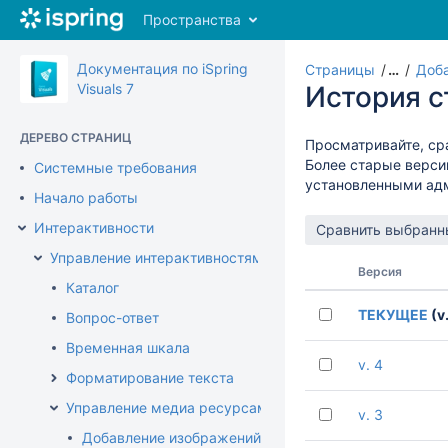
Перейти
Пространства
к
главному
содержимому
Документация по iSpring
Страницы
…
Доба
assistive.skiplink.to.breadcrumbs
Visuals 7
История 
assistive.skiplink.to.header.menu
assistive.skiplink.to.action.menu
ДЕРЕВО СТРАНИЦ
Просматривайте, ср
assistive.skiplink.to.quick.search
Более старые верси
Системные требования
установленными ад
Начало работы
Интерактивности
Управление интерактивностями
Версия
Каталог
ТЕКУЩЕЕ
(v.
Вопрос-ответ
Временная шкала
v. 4
Форматирование текста
Управление медиа ресурсами
v. 3
Добавление изображений