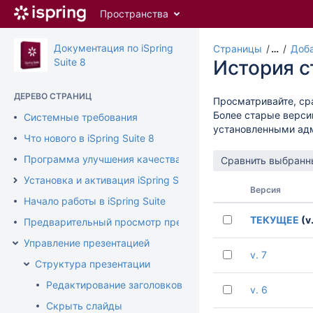
Перейти
Пространства
к
главному
содержимому
Документация по iSpring
Страницы
…
Доба
assistive.skiplink.to.breadcrumbs
Suite 8
История 
assistive.skiplink.to.header.menu
assistive.skiplink.to.action.menu
ДЕРЕВО СТРАНИЦ
Просматривайте, ср
assistive.skiplink.to.quick.search
Более старые верси
Системные требования
установленными ад
Что нового в iSpring Suite 8
Программа улучшения качества продукта
Установка и активация iSpring Suite
Версия
Начало работы в iSpring Suite
ТЕКУЩЕЕ
(v.
Предварительный просмотр презентации
Управление презентацией
v. 7
Структура презентации
Редактирование заголовков слайдов
v. 6
Скрыть слайды