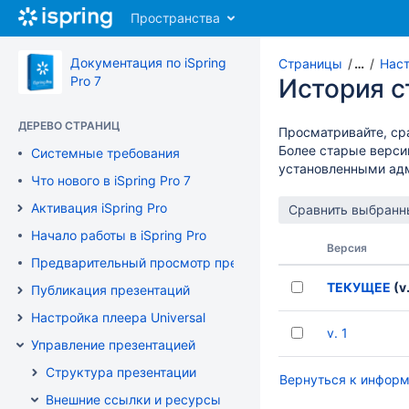
Перейти
Пространства
к
главному
содержимому
Документация по iSpring
Страницы
…
Нас
assistive.skiplink.to.breadcrumbs
Pro 7
История 
assistive.skiplink.to.header.menu
assistive.skiplink.to.action.menu
ДЕРЕВО СТРАНИЦ
Просматривайте, ср
assistive.skiplink.to.quick.search
Более старые верси
Системные требования
установленными ад
Что нового в iSpring Pro 7
Активация iSpring Pro
Начало работы в iSpring Pro
Версия
Предварительный просмотр презентации
ТЕКУЩЕЕ
(v.
Публикация презентаций
Настройка плеера Universal
v. 1
Управление презентацией
Структура презентации
Вернуться к информ
Внешние ссылки и ресурсы