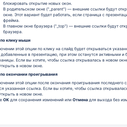
блокировать открытие новых окон.
В родительском окне ("_parent")
— внешние ссылки будут откр
окне. Этот вариант будет работать, если страница с презента
фрейма.
В главном окне браузера ("_top") — внешние ссылки будут отк
браузера.
 по клику мыши
ючении этой опции по клику на слайд будет открываться указан
 добавленные в презентацию, при этом останутся активными и 
раницы. Если вы хотите, чтобы ссылка открывалась в новом окн
ткрыть в новом окне
.
 по окончании проигрывания
ючении этой опции после окончания проигрывания последнего 
ся указанная ссылка. Если вы хотите, чтобы ссылка открывалас
ткрыть в новом окне
.
те
OK
для сохранения изменений или
Отмена
для выхода без из