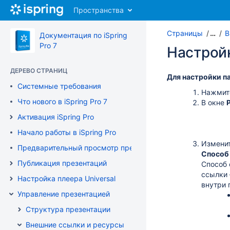
Перейти
Пространства
к
главному
Страницы
…
В
содержимому
Документация по iSpring
assistive.skiplink.to.breadcrumbs
Pro 7
Настрой
assistive.skiplink.to.header.menu
assistive.skiplink.to.action.menu
ДЕРЕВО СТРАНИЦ
assistive.skiplink.to.quick.search
Для настройки п
Системные требования
Нажмит
Что нового в iSpring Pro 7
В окне
Активация iSpring Pro
Начало работы в iSpring Pro
Изменит
Предварительный просмотр презентации
Способ
Публикация презентаций
Способ 
ссылки 
Настройка плеера Universal
внутри 
Управление презентацией
Структура презентации
Внешние ссылки и ресурсы