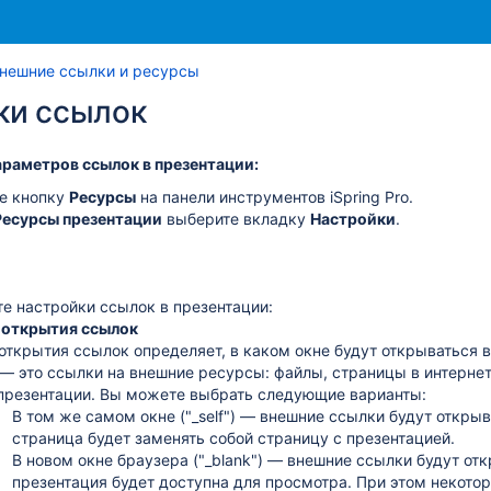
Перейти
Перейдите
нешние ссылки и ресурсы
к
к
ки ссылок
концу
началу
баннера
баннера
араметров ссылок в презентации:
е кнопку
Ресурсы
на панели инструментов iSpring Pro.
Ресурсы презентации
выберите вкладку
Настройки
.
е настройки ссылок в презентации:
 открытия ссылок
открытия ссылок определяет, в каком окне будут открываться 
— это ссылки на внешние ресурсы: файлы, страницы в интернет
презентации. Вы можете выбрать следующие варианты:
В том же самом окне ("_self")
— внешние ссылки будут открыва
страница будет заменять собой страницу с презентацией.
В новом окне браузера ("_blank")
— внешние ссылки будут отк
презентация будет доступна для просмотра. При этом некото