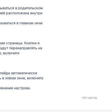
ываться в родительском
цией расположена внутри
рываться в главном окне
ная страница. Кнопки и
будут перенаправлять на
е, включите
слайда автоматически
ь в новом окне, включите
менения настроек.
Нет меток