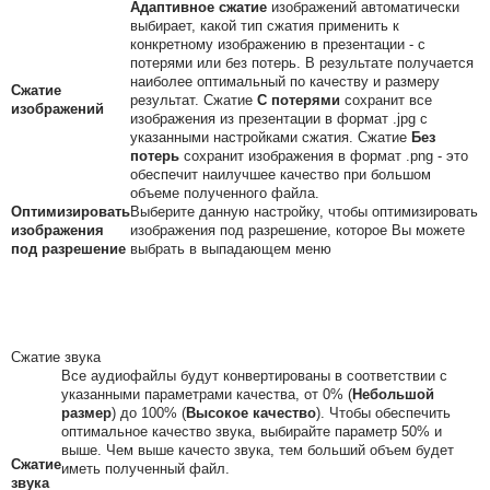
Адаптивное сжатие
изображений автоматически
выбирает, какой тип сжатия применить к
конкретному изображению в презентации - с
потерями или без потерь. В результате получается
наиболее оптимальный по качеству и размеру
Сжатие
результат. Сжатие
С потерями
сохранит все
изображений
изображения из презентации в формат .jpg с
указанными настройками сжатия. Сжатие
Без
потерь
сохранит изображения в формат .png - это
обеспечит наилучшее качество при большом
объеме полученного файла.
Оптимизировать
Выберите данную настройку, чтобы оптимизировать
изображения
изображения под разрешение, которое Вы можете
под разрешение
выбрать в выпадающем меню
Сжатие звука
Все аудиофайлы будут конвертированы в соответствии с
указанными параметрами качества, от 0% (
Небольшой
размер
) до 100% (
Высокое качество
). Чтобы обеспечить
оптимальное качество звука, выбирайте параметр 50% и
выше. Чем выше качесто звука, тем больший объем будет
Сжатие
иметь полученный файл.
звука