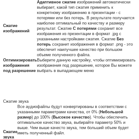
Адаптивное сжатие
изображений автоматически
выбирает, какой тип сжатия применить к
конкретному изображению в презентации - с
потерями или без потерь. В результате получается
наиболее оптимальный по качеству и размеру
Сжатие
результат. Сжатие
С потерями
сохранит все
изображений
изображения из презентации в формат .jpg с
указанными настройками сжатия. Сжатие
Без
потерь
сохранит изображения в формат .png - это
обеспечит наилучшее качество при большом
объеме полученного файла.
Оптимизировать
Выберите данную настройку, чтобы оптимизировать
изображения
изображения под разрешение, которое Вы можете
под разрешение
выбрать в выпадающем меню
Сжатие звука
Все аудиофайлы будут конвертированы в соответствии с
указанными параметрами качества, от 0% (
Небольшой
размер
) до 100% (
Высокое качество
). Чтобы обеспечить
оптимальное качество звука, выбирайте параметр 50% и
выше. Чем выше качесто звука, тем больший объем будет
Сжатие
иметь полученный файл.
звука