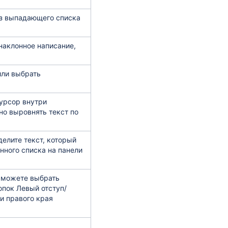
из выпадающего списка
 наклонное написание,
или выбрать
курсор внутри
но выровнять текст по
елите текст, который
нного списка на панели
ы можете выбрать
опок Левый отступ/
ли правого края