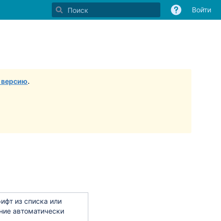
Войти
 версию
.
ифт из списка или
ание автоматически