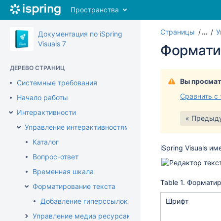
Перейти
Пространства
к
главному
Страницы
…
У
содержимому
Документация по iSpring
assistive.skiplink.to.breadcrumbs
Visuals 7
Форматир
assistive.skiplink.to.header.menu
assistive.skiplink.to.action.menu
ДЕРЕВО СТРАНИЦ
assistive.skiplink.to.quick.search
Вы просмат
Системные требования
Сравнить с
Начало работы
Интерактивности
« Предыд
Управление интерактивностями
Каталог
iSpring Visuals и
Вопрос-ответ
Временная шкала
Table 1. Формати
Форматирование текста
Добавление гиперссылок
Шрифт
Управление медиа ресурсами