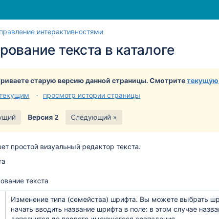
Перейти
Перейдите
правление интерактивностями
к
к
ование текста в каталоге
концу
началу
баннера
баннера
риваете старую версию данной страницы. Смотрите
текущую
 текущим
просмотр истории страницы
ущий
Версия 2
Следующий »
меет простой визуальный редактор текста.
рование текста
Изменение типа (семейства) шрифта. Вы можете выбрать шр
начать вводить название шрифта в поле: в этом случае назв
дополнится до первого имеющегося совпадения.