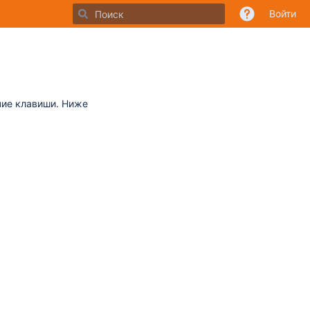
Войти
е
чие клавиши. Ниже