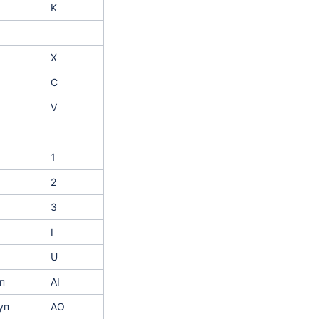
K
X
C
V
1
2
3
I
U
п
AI
уп
AO