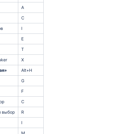
A
C
ов
I
E
T
aker
X
ая»
Alt+H
G
F
ор
C
 выбор
R
I
M