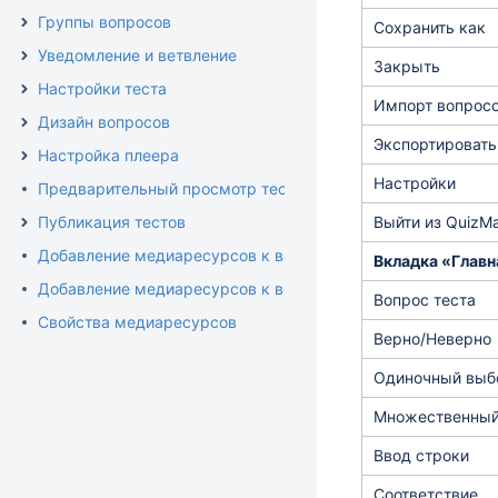
Группы вопросов
Сохранить как
Уведомление и ветвление
Закрыть
Настройки теста
Импорт вопрос
Дизайн вопросов
Экспортировать
Настройка плеера
Настройки
Предварительный просмотр теста
Публикация тестов
Выйти из QuizM
Добавление медиаресурсов к вариантам ответа
Вкладка «Главн
Добавление медиаресурсов к вопросам
Вопрос теста
Свойства медиаресурсов
Верно/Неверно
Одиночный выб
Множественный
Ввод строки
Соответствие