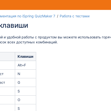
Перейти
Перейдит
ментация по iSpring QuizMaker 7
Работа с тестами
к
к
 клавиши
концу
началу
баннера
баннера
й и удобной работы с продуктом вы можете использовать горя
исок всех доступных комбинаций.
Клавиши
Alt+F
ст
N
ест
G
S
O
S