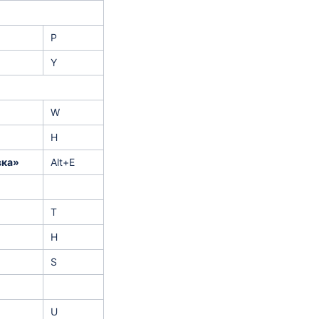
P
Y
W
H
вка»
Alt+E
T
H
S
U