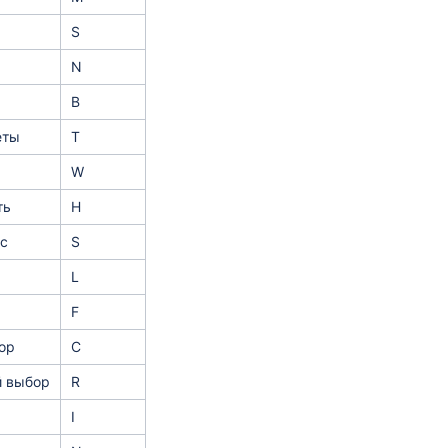
S
N
B
еты
T
W
ть
H
с
S
L
F
ор
C
 выбор
R
I