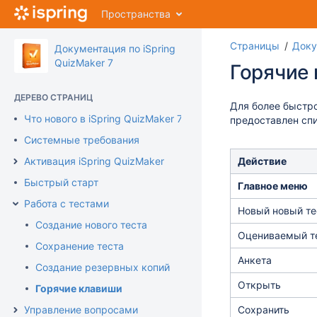
Перейти
Пространства
к
главному
Страницы
Доку
содержимому
Документация по iSpring
assistive.skiplink.to.breadcrumbs
QuizMaker 7
Горячие
assistive.skiplink.to.header.menu
assistive.skiplink.to.action.menu
ДЕРЕВО СТРАНИЦ
assistive.skiplink.to.quick.search
Для более быстро
Что нового в iSpring QuizMaker 7
предоставлен сп
Системные требования
Активация iSpring QuizMaker
Действие
Быстрый старт
Главное меню
Работа с тестами
Новый новый те
Создание нового теста
Оцениваемый т
Сохранение теста
Анкета
Создание резервных копий
Открыть
Горячие клавиши
Управление вопросами
Сохранить