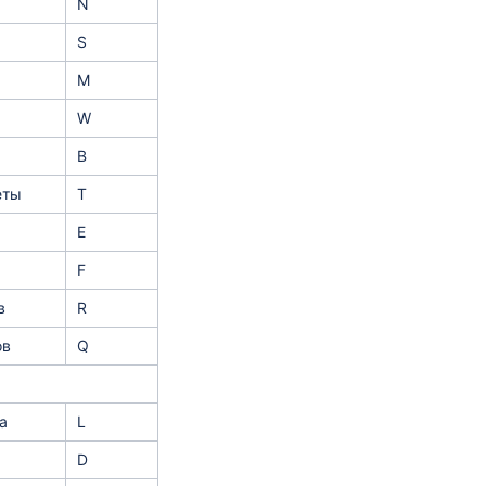
N
S
M
W
B
еты
T
E
F
в
R
ов
Q
а
L
D