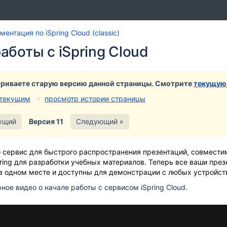
Перейти
Перейдите
ентация по iSpring Cloud (classic)
к
к
аботы с iSpring Cloud
концу
началу
баннера
баннера
риваете старую версию данной страницы. Смотрите
текущую
 текущим
просмотр истории страницы
ущий
Версия 11
Следующий »
это сервис для быстрого распространения презентаций, совмест
ing для разработки учебных материалов. Теперь все ваши през
в одном месте и доступны для демонстрации с любых устройст
ное видео о начале работы с сервисом iSpring Cloud.