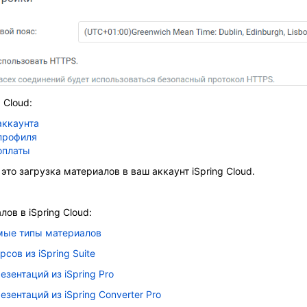
 Cloud:
аккаунта
профиля
оплаты
это загрузка материалов в ваш аккаунт iSpring Cloud.
ов в iSpring Cloud:
ые типы материалов
сов из iSpring Suite
зентаций из iSpring Pro
зентаций из iSpring Converter Pro