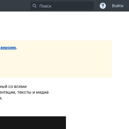
Войти
 версию
.
имый со всеми
ентации, тексты и медиа
в.