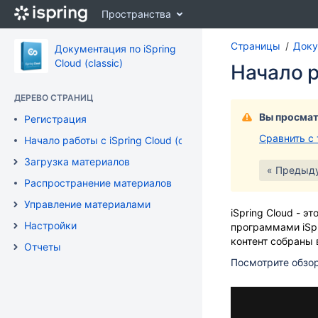
Перейти
Пространства
к
главному
Страницы
Докум
содержимому
Документация по iSpring
assistive.skiplink.to.breadcrumbs
Cloud (classic)
Начало р
assistive.skiplink.to.header.menu
assistive.skiplink.to.action.menu
ДЕРЕВО СТРАНИЦ
assistive.skiplink.to.quick.search
Вы просмат
Регистрация
Сравнить с
Начало работы с iSpring Cloud (classic)
Загрузка материалов
« Предыд
Распространение материалов
Управление материалами
iSpring Cloud - 
Настройки
программами iSpr
контент собраны 
Отчеты
Посмотрите обзор