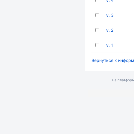
v. 4
v. 3
v. 2
v. 1
Вернуться к информ
На платфор