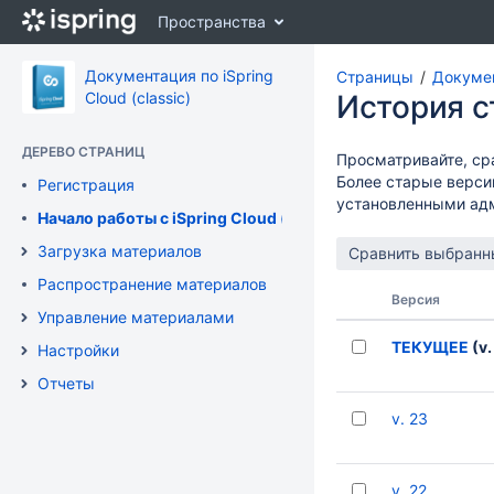
Перейти
Пространства
к
главному
содержимому
Документация по iSpring
Страницы
Документ
assistive.skiplink.to.breadcrumbs
Cloud (classic)
История 
assistive.skiplink.to.header.menu
assistive.skiplink.to.action.menu
ДЕРЕВО СТРАНИЦ
Просматривайте, ср
assistive.skiplink.to.quick.search
Более старые верси
Регистрация
установленными ад
Начало работы с iSpring Cloud (classic)
Загрузка материалов
Распространение материалов
Версия
Управление материалами
ТЕКУЩЕЕ
(v.
Настройки
Отчеты
v. 23
v. 22