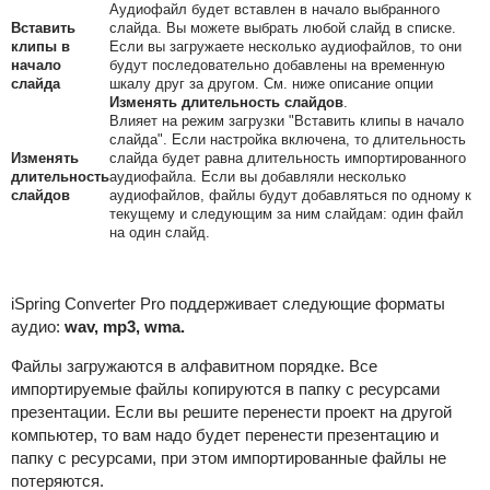
Аудиофайл будет вставлен в начало выбранного
Вставить
слайда. Вы можете выбрать любой слайд в списке.
клипы в
Если вы загружаете несколько аудиофайлов, то они
начало
будут последовательно добавлены на временную
слайда
шкалу друг за другом. См. ниже описание опции
Изменять длительность слайдов
.
Влияет на режим загрузки "Вставить клипы в начало
слайда". Если настройка включена, то длительность
Изменять
слайда будет равна длительность импортированного
длительность
аудиофайла. Если вы добавляли несколько
слайдов
аудиофайлов, файлы будут добавляться по одному к
текущему и следующим за ним слайдам: один файл
на один слайд.
iSpring Converter Pro
поддерживает следующие форматы
аудио:
wav, mp3, wma.
Файлы загружаются в алфавитном порядке.
Все
импортируемые файлы копируются в папку с ресурсами
презентации. Если вы решите перенести проект на другой
компьютер, то вам надо будет перенести презентацию и
папку с ресурсами, при этом импортированные файлы не
потеряются.