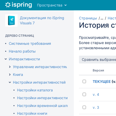
Перейти
Пространства
к
главному
содержимому
Документация по iSpring
Страницы
…
Наст
assistive.skiplink.to.breadcrumbs
Visuals 7
История 
assistive.skiplink.to.header.menu
assistive.skiplink.to.action.menu
ДЕРЕВО СТРАНИЦ
Просматривайте, ср
assistive.skiplink.to.quick.search
Более старые верси
Системные требования
установленными ад
Начало работы
Интерактивности
Управление интерактивностями
Версия
Книга
ТЕКУЩЕЕ
(v.
Настройки интерактивностей
Настройки каталога
v. 4
Настройки интерактивности вопрос-ответ
Настройки временной шкалы
v. 3
Настройки книги