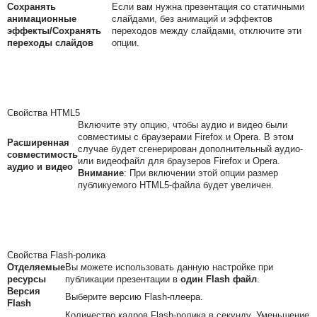
Сохранять
Если вам нужна презентация со статичными
анимационные
слайдами, без анимаций и эффектов
эффекты/Сохранять
переходов между слайдами, отключите эти
переходы слайдов
опции.
Свойства HTML5
Включите эту опцию, чтобы аудио и видео были
совместимы с браузерами Firefox и Opera. В этом
Расширенная
случае будет сгенерирован дополнительный аудио-
совместимость
или видеофайл для браузеров Firefox и Opera.
аудио и видео
Внимание
:
При включении этой опции размер
публикуемого HTML5-файла будет увеличен.
Свойства Flash-ролика
Отделяемые
Вы можете использовать данную настройке при
ресурсы
публикации презентации в
один Flash файл
.
Версия
Выберите версию Flash-плеера.
Flash
Количество кадров Flash-ролика в секунду. Уменьшение