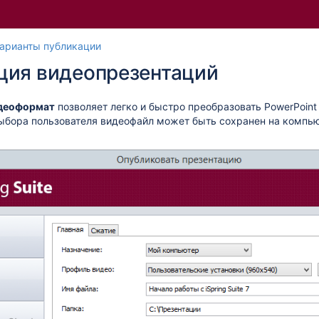
Перейти
Перейдите
арианты публикации
к
к
ция видеопрезентаций
концу
началу
баннера
баннера
идеоформат
позволяет легко и быстро преобразовать PowerPoint 
выбора пользователя видеофайл может быть сохранен на компью