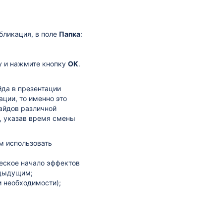
бликация, в поле
Папка
:
у и нажмите кнопку
OK
.
йда в презентации
ции, то именно это
лайдов различной
а, указав время смены
м использовать
еское начало эффектов
едыдущим;
и необходимости);