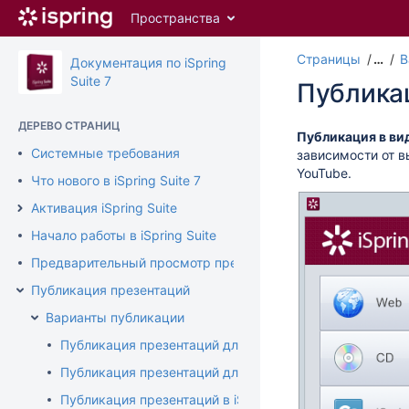
Перейти
Пространства
к
главному
Страницы
…
В
содержимому
Документация по iSpring
assistive.skiplink.to.breadcrumbs
Suite 7
Публика
assistive.skiplink.to.header.menu
assistive.skiplink.to.action.menu
ДЕРЕВО СТРАНИЦ
assistive.skiplink.to.quick.search
Публикация в в
Системные требования
зависимости от 
YouTube.
Что нового в iSpring Suite 7
Активация iSpring Suite
Начало работы в iSpring Suite
Предварительный просмотр презентации
Публикация презентаций
Варианты публикации
Публикация презентаций для Web
Публикация презентаций для CD
Публикация презентаций в iSpring Cloud