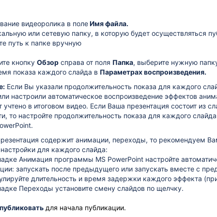
звание видеоролика в поле
Имя файла.
кальную или сетевую папку, в которую будет осуществляться пу
те путь к папке вручную
те кнопку
Обзор
справа от поля
Папка
, выберите нужную папк
емя показа каждого слайда в
Параметрах воспроизведения.
е:
Если Вы указали продолжительность показа для каждого сла
 или настроили автоматическое воспроизведение эффектов анима
 учтено в итоговом видео. Если Ваша презентация состоит из с
ти, то настройте продолжительность показа для каждого слайд
owerPoint.
презентация содержит анимации, переходы, то рекомендуем Ва
настройки для каждого слайда:
ладке Анимация программы MS PowerPoint настройте автоматич
ции: запускать после предыдущего или запускать вместе с пр
улируйте длительность и время задержки каждого эффекта (пр
ладке Переходы установите смену слайдов по щелчку.
публиковать
для начала публикации.