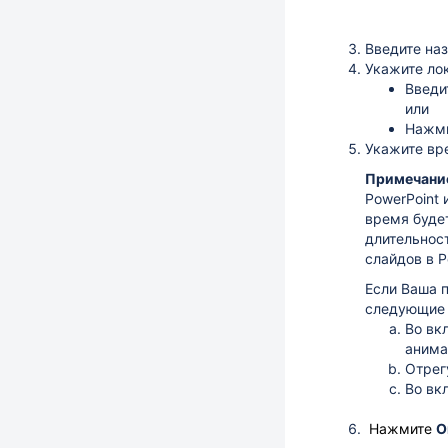
Введите на
Укажите ло
Введи
или
Нажми
Укажите вр
Примечани
PowerPoint
время будет
длительнос
слайдов в P
Если Ваша 
следующие 
Во вк
анима
Отрег
Во вк
Нажмите
О