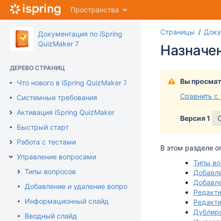
Перейти
Пространства
к
главному
Страницы
Доку
содержимому
Документация по iSpring
assistive.skiplink.to.breadcrumbs
QuizMaker 7
Назначе
assistive.skiplink.to.header.menu
assistive.skiplink.to.action.menu
ДЕРЕВО СТРАНИЦ
assistive.skiplink.to.quick.search
Вы просмат
Что нового в iSpring QuizMaker 7
Сравнить с
Системные требования
Активация iSpring QuizMaker
Версия 1
Быстрый старт
Работа с тестами
В этом разделе 
Управление вопросами
Типы во
Типы вопросов
Добавле
Добавл
Добавление и удаление вопросов
Редакти
Информационный слайд
Редакти
Дублир
Вводный слайд