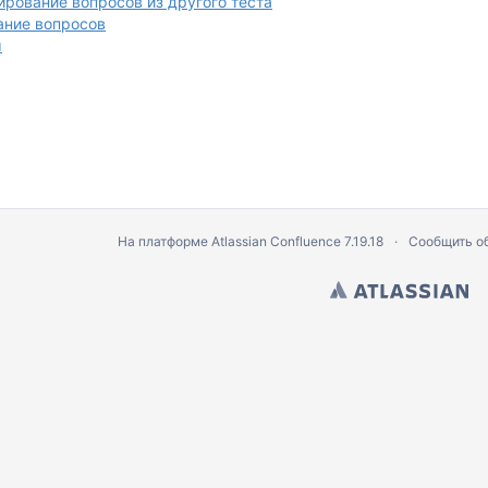
рование вопросов из другого теста
ание вопросов
ы
На платформе
Atlassian Confluence
7.19.18
Сообщить о