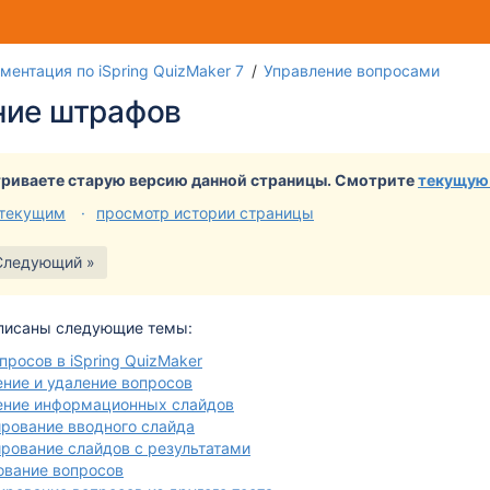
Перей
Пер
ментация по iSpring QuizMaker 7
Управление вопросами
к
к
ние штрафов
концу
нач
банне
бан
риваете старую версию данной страницы. Смотрите
текущую
 текущим
просмотр истории страницы
Следующий »
описаны следующие темы:
просов в iSpring QuizMaker
ние и удаление вопросов
ение информационных слайдов
рование вводного слайда
рование слайдов с результатами
ование вопросов