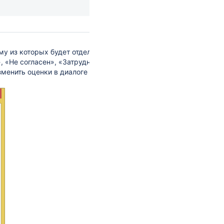
у из которых будет отдельная шкала. По
 «Не согласен», «Затрудняюсь ответить»,
зменить оценки в диалоге
Оценки шкалы