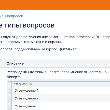
Перейти
Перейдите
ипы вопросов
к
к
е типы вопросов
концу
началу
баннера
баннера
 служат для получения информации от пользователей. Эти воп
оцениваемые тесты, так и в опросы.
просов, поддерживаемые iSpring QuizMaker:
Описание
Респонденты должны выразить свое мнение относительно н
Ликерта.