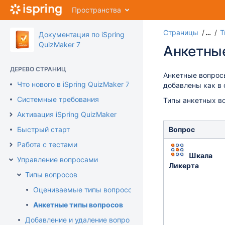
Перейти
Пространства
к
главному
Страницы
…
Т
содержимому
Документация по iSpring
assistive.skiplink.to.breadcrumbs
QuizMaker 7
Анкетны
assistive.skiplink.to.header.menu
assistive.skiplink.to.action.menu
ДЕРЕВО СТРАНИЦ
assistive.skiplink.to.quick.search
Анкетные вопросы
Что нового в iSpring QuizMaker 7
добавлены как в 
Системные требования
Типы анкетных во
Активация iSpring QuizMaker
Быстрый старт
Вопрос
Работа с тестами
Шкала
Управление вопросами
Ликерта
Типы вопросов
Оцениваемые типы вопросов
Анкетные типы вопросов
Добавление и удаление вопросов