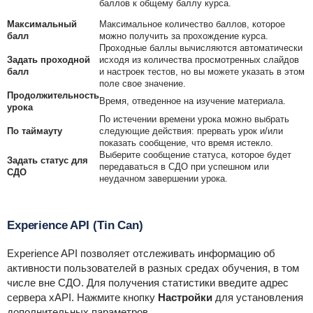
баллов к общему баллу курса.
Максимальный
Максимальное количество баллов, которое
балл
можно получить за прохождение курса.
Проходные баллы вычисляются автоматически
Задать проходной
исходя из количества просмотренных слайдов
балл
и настроек тестов, но вы можете указать в этом
поле свое значение.
Продолжительность
Время, отведенное на изучение материала.
урока
По истечении времени урока можно выбрать
По таймауту
следующие действия: прервать урок и/или
показать сообщение, что время истекло.
Выберите сообщение статуса, которое будет
Задать статус для
передаваться в СДО при успешном или
СДО
неудачном завершении урока.
Experience API (Tin Can)
Experience API позволяет отслеживать информацию об
активности пользователей в разных средах обучения, в том
числе вне СДО. Для получения статистики введите адрес
сервера xAPI. Нажмите кнопку
Настройки
для установления
дополнительных параметров.