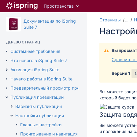
Перейти
Пространства
к
главному
Страницы
…
Н
содержимому
Документация по iSpring
assistive.skiplink.to.breadcrumbs
Suite 7
Настрой
assistive.skiplink.to.header.menu
assistive.skiplink.to.action.menu
ДЕРЕВО СТРАНИЦ
assistive.skiplink.to.quick.search
Вы просмат
Системные требования
Сравнить с
Что нового в iSpring Suite 7
Активация iSpring Suite
Версия 1
Начало работы в iSpring Suite
Предварительный просмотр презентации
Вы можете защит
Публикация презентаций
который будет по
Варианты публикации
Защита вод
Настройки публикации
Главные настройки
Вы можете устано
и положение на с
Проигрывание и навигация