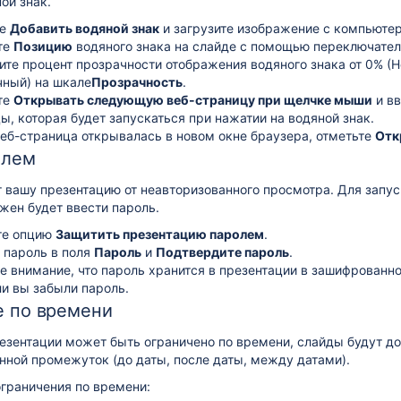
ой знак.
те
Добавить водяной знак
и загрузите изображение с компьютер
те
Позицию
водяного знака на слайде с помощью переключател
ите процент прозрачности отображения водяного знака от 0% (
ный) на шкале
Прозрачность
.
те
Открывать следующую веб-страницу при щелчке мыши
и вв
ы, которая будет запускаться при нажатии на водяной знак.
еб-страница открывалась в новом окне браузера, отметьте
Отк
олем
 вашу презентацию от неавторизованного просмотра. Для запус
жен будет ввести пароль.
те опцию
Защитить презентацию паролем
.
 пароль в поля
Пароль
и
Подтвердите пароль
.
е внимание, что пароль хранится в презентации в зашифрованно
ли вы забыли пароль.
е по времени
зентации может быть ограничено по времени, слайды будут до
ной промежуток (до даты, после даты, между датами).
граничения по времени: