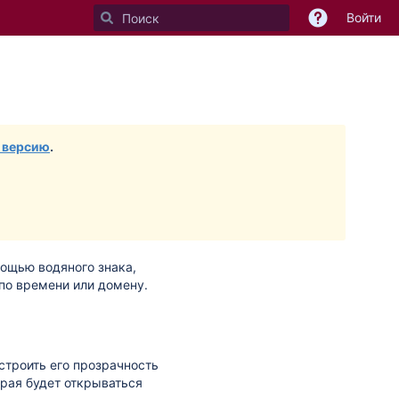
Войти
 версию
.
ощью водяного знака,
 по времени или домену.
строить его прозрачность
орая будет открываться