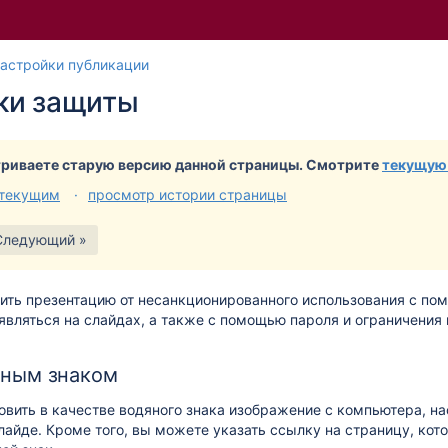
Перейти
Перейдите
астройки публикации
к
к
ки защиты
концу
началу
баннера
баннера
риваете старую версию данной страницы. Смотрите
текущую
 текущим
просмотр истории страницы
Следующий »
ить презентацию от несанкционированного использования с пом
являться на слайдах, а также с помощью пароля и ограничения
яным знаком
вить в качестве водяного знака изображение с компьютера, на
лайде. Кроме того, вы можете указать ссылку на страницу, кот