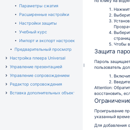
по клику на водян
Параметры сжатия
Нажми
Расширенные настройки
Выбери
Установ
Настройки защиты
Прозрач
Учебный курс
Выбери
страниц
Импорт и экспорт настроек публикации
Чтобы в
Предварительный просмотр
Защита пар
Настройка плеера Universal
Пароль защищает
Управление презентацией
пользователь дол
Управление сопровождением
Включи
Введите
Редактор сопровождения
Attention:
Обратит
Вставка дополнительных объектов
восстановить, ес
Ограничени
Проигрывание пре
указанный времен
Для добавления о