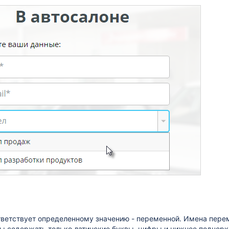
тветствует определенному значению - переменной. Имена пере
ы содержать только латинские буквы, цифры и нижнее подчер