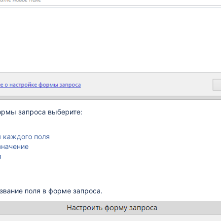
ормы запроса выберите:
я каждого поля
значение
я
азвание поля в форме запроса.