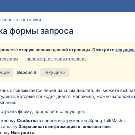
Перейти
Перейдите
сновные настройки
к
к
ка формы запроса
концу
началу
баннера
баннера
риваете старую версию данной страницы. Смотрите
текущую
 текущим
просмотр истории страницы
ущий
Версия 6
Текущий »
нных показывается перед началом диалога. Вы можете выбрать
тудента, который проходит диалог. Например, можно запросить
омпании.
астроить форму, проделайте следующее:
 кнопку
Свойства
в панели инструментов iSpring TalkMaster.
 галочку
Запрашивать информацию о пользователе
.
нопку
Настроить
.