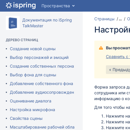
Перейти
Пространства
к
главному
Страницы
…
О
содержимому
Документация по iSpring
assistive.skiplink.to.breadcrumbs
TalkMaster
Настрой
assistive.skiplink.to.header.menu
assistive.skiplink.to.action.menu
ДЕРЕВО СТРАНИЦ
assistive.skiplink.to.quick.search
Вы просмат
Создание новой сцены
Сравнить с
Выбор персонажей и эмоций
Создание собственных персонажей
« Предыд
Выбор фона для сцены
Добавление собственного фона
Форма запроса да
Добавление аудиосопровождения в iSpring TalkMaster
сотрудника или с
информацию о к
Оценивание диалога
Для того чтобы н
Настройка микрофона
Нажмите на
Свойства сцены
Нажмите на
Масштабирование рабочей области
Нажмите к