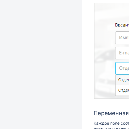
Переменная
Каждое поле соо
пустыми и должн