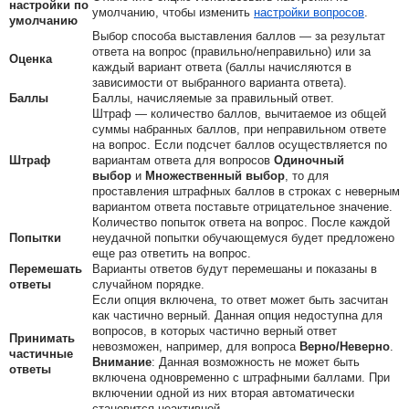
настройки по
умолчанию
, чтобы изменить
настройки вопросов
.
умолчанию
Выбор способа выставления баллов — за результат
ответа на вопрос (правильно/неправильно) или за
Оценка
каждый вариант ответа (баллы начисляются в
зависимости от выбранного варианта ответа).
Баллы
Баллы, начисляемые за правильный ответ.
Штраф — количество баллов, вычитаемое из общей
суммы набранных баллов, при неправильном ответе
на вопрос. Если подсчет баллов осуществляется по
Штраф
вариантам ответа для вопросов
Одиночный
выбор
и
Множественный выбор
, то для
проставления штрафных баллов в строках с неверным
вариантом ответа поставьте отрицательное значение.
Количество попыток ответа на вопрос. После каждой
Попытки
неудачной попытки обучающемуся будет предложено
еще раз ответить на вопрос.
Перемешать
Варианты ответов будут перемешаны и показаны в
ответы
случайном порядке.
Если опция включена, то ответ может быть засчитан
как частично верный. Данная опция недоступна для
вопросов, в которых частично верный ответ
Принимать
невозможен, например, для вопроса
Верно/Неверно
.
частичные
Внимание
:
Данная возможность не может быть
ответы
включена одновременно с штрафными баллами. При
включении одной из них вторая автоматически
становится неактивной.