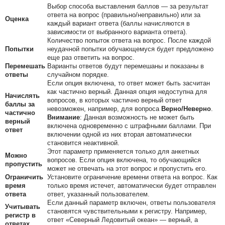
Выбор способа выставления баллов — за результат
ответа на вопрос (правильно/неправильно) или за
Оценка
каждый вариант ответа (баллы начисляются в
зависимости от выбранного варианта ответа).
Количество попыток ответа на вопрос. После каждой
Попытки
неудачной попытки обучающемуся будет предложено
еще раз ответить на вопрос.
Перемешать
Варианты ответов будут перемешаны и показаны в
ответы
случайном порядке.
Если опция включена, то ответ может быть засчитан
как частично верный. Данная опция недоступна для
Начислять
вопросов, в которых частично верный ответ
баллы за
невозможен, например, для вопроса
Верно/Неверно
.
частично
Внимание
:
Данная возможность не может быть
верный
включена одновременно с штрафными баллами. При
ответ
включении одной из них вторая автоматически
становится неактивной.
Этот параметр применяется только для анкетных
Можно
вопросов. Если опция включена, то обучающийся
пропустить
может не отвечать на этот вопрос и пропустить его.
Ограничить
Установите ограничение времени ответа на вопрос. Как
время
только время истечет, автоматически будет отправлен
ответа
ответ, указанный пользователем.
Если данный параметр включен, ответы пользователя
Учитывать
становятся чувствительными к регистру. Например,
регистр в
ответ «Северный Ледовитый океан» — верный, а
ответах