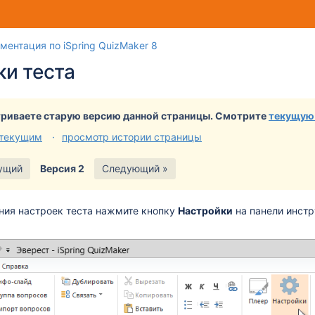
Перейти
Перейдите
ментация по iSpring QuizMaker 8
к
к
и теста
концу
началу
баннера
баннера
риваете старую версию данной страницы. Смотрите
текущую
 текущим
просмотр истории страницы
ущий
Версия 2
Следующий »
ния настроек теста нажмите кнопку
Настройки
на панели инстр