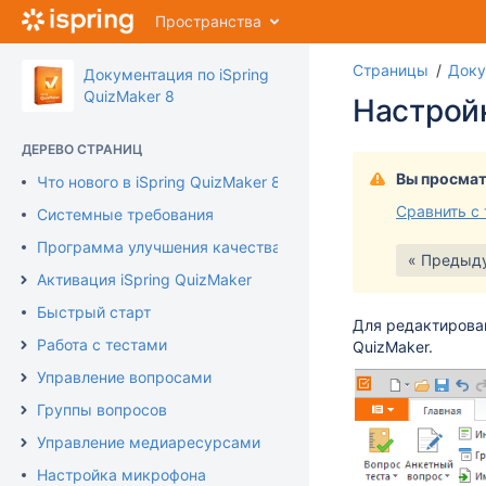
Перейти
Пространства
к
главному
Страницы
Доку
содержимому
Документация по iSpring
assistive.skiplink.to.breadcrumbs
QuizMaker 8
Настройк
assistive.skiplink.to.header.menu
assistive.skiplink.to.action.menu
ДЕРЕВО СТРАНИЦ
assistive.skiplink.to.quick.search
Вы просмат
Что нового в iSpring QuizMaker 8
Сравнить с
Системные требования
Программа улучшения качества продукта
« Предыд
Активация iSpring QuizMaker
Быстрый старт
Для редактирова
Работа с тестами
QuizMaker.
Управление вопросами
Группы вопросов
Управление медиаресурсами
Настройка микрофона