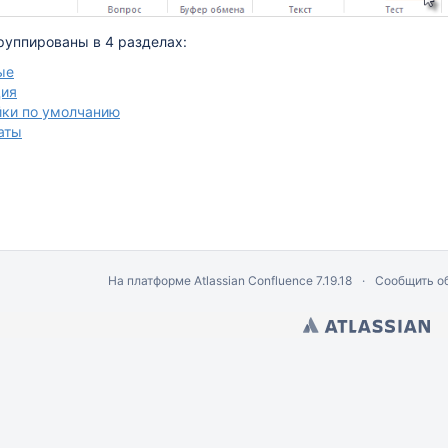
руппированы в 4 разделах:
ые
ция
ки по умолчанию
аты
На платформе
Atlassian Confluence
7.19.18
Сообщить о