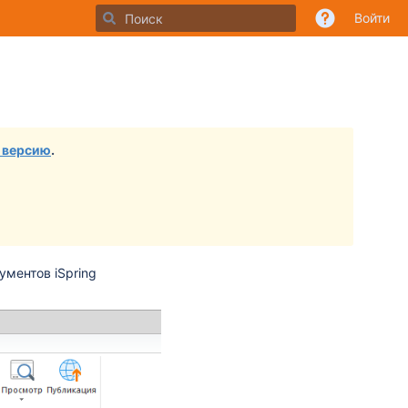
Войти
 версию
.
ументов iSpring