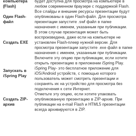
компьютера
будет доступна для просмотра на компьютере в
(Flash)
любом современном браузере с поддержкой Flash.
Все слайды и внешние ресурсы презентации будут
Один Flash-
опубликованы в один Flash-файл. Для просмотра
файл
презентации запустите .swf файл в папке
назначения с именем, указанным при публикации.
В этом случае презентация может быть
воспроизведена, даже если на компьютере не
Создать EXE
установлен Flash-плеер нужной версии. Для
просмотра презентации запустите .exe файл в папке
назначения с именем, указанным при публикации.
Включите эту опцию при публикации, если хотите
открыть презентацию в приложении iSpring Play.
iSpring Play- это бесплатное приложение для
Запускать в
iOS/Android устройств, с помощью которого
iSpring Play
пользователь может смотреть презентации и
сохранять их на устройство для просмотра без
подключения к сети Интернет.
Отметьте эту опцию, если хотите упаковать
Создать ZIP-
опубликованную презентацию в ZIP-архив. При
архив
публикации на e-mail Flash и HTML5 презентации
всегда архивируются в ZIP.