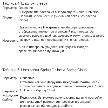
Таблица 4. Шаблон плеера
Параметр
Описание
Выберите тип плеера из выпадающего меню: Universal
(Полный), Video Lecture (50/50) или показ без плеера
Плеер
(None).
Нажмите кнопку
Настроить
, чтобы отрегулировать
отображение элементов и внешний вид плеера. Вы
сможете выбрать шаблон, цветовую тему плеера, а также
настроить надписи сообщений и кнопок плеера.
Настроить
В окне плеера вы увидите, как будет выглядеть
презентация после публикации.
Таблица 5. Настройки iSpring Online и iSpring Cloud
Параметр
Описание
Отметьте чекбокс
Загрузить исходные файлы
, если
хотите сохранить исходные файлы презентации в iSpring
Online или iSpring Cloud.
Загрузить
исходные
Подсказка
: Вы можете использвовть данную настройку
файлы
для командной работы над проектом и созданий
резервных копий исходных файлов.