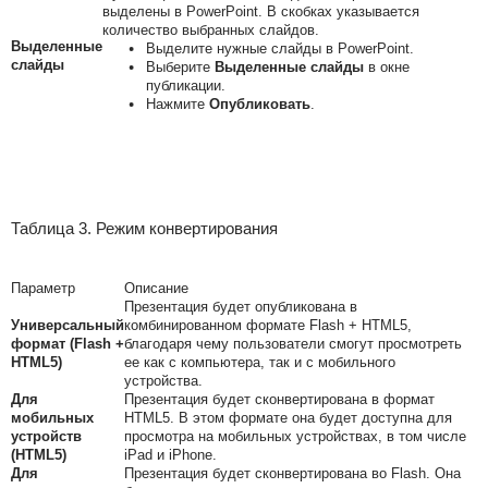
выделены в PowerPoint. В скобках указывается
количество выбранных слайдов.
Выделенные
Выделите нужные слайды в PowerPoint.
слайды
Выберите
Выделенные слайды
в окне
публикации.
Нажмите
Опубликовать
.
Таблица 3. Режим конвертирования
Параметр
Описание
Презентация будет опубликована в
Универсальный
комбинированном формате Flash + HTML5,
формат (Flash +
благодаря чему пользователи смогут просмотреть
HTML5)
ее как с компьютера, так и с мобильного
устройства.
Для
Презентация будет сконвертирована в формат
мобильных
HTML5. В этом формате она будет доступна для
устройств
просмотра на мобильных устройствах, в том числе
(HTML5)
iPad и iPhone.
Для
Презентация будет сконвертирована во Flash. Она