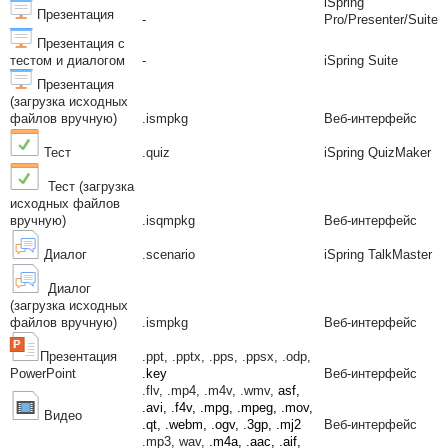
iSpring
Презентация
-
Pro/Presenter/Suite
Презентация с
тестом и диалогом
-
iSpring Suite
Презентация
(загрузка исходных
файлов вручную)
.ismpkg
Веб-интерфейс
Тест
.quiz
iSpring QuizMaker
Тест
(загрузка
исходных файлов
вручную)
.isqmpkg
Веб-интерфейс
Диалог
.scenario
iSpring TalkMaster
Диалог
(загрузка исходных
файлов вручную)
.ismpkg
Веб-интерфейс
Презентация
.ppt, .pptx, .pps, .ppsx, .odp,
PowerPoint
.key
Веб-интерфейс
.flv, .mp4, .m4v, .wmv,
asf,
.avi, .f4v, .mpg, .mpeg, .mov,
Видео
.qt, .webm, .ogv, .3gp, .mj2
Веб-интерфейс
.mp3, wav,
.m4a, .aac, .aif,