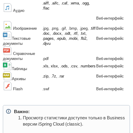
.aiff, .aifc, .caf, .wma, .ogg,
.flac
Аудио
Веб-интерфейс
Изображение
.jpg, .png, .gif, .bmp, .jpeg,
.tiff
Веб-интерфейс
.doc, .docx, .odt, .rtf, .txt,
Текстовые
.pages, .epub, .mobi, .fb2,
Веб-интерфейс
документы
.djvu
Справочные
документы
.pdf
Веб-интерфейс
.xls, xlsx, .ods, .csv, .numbers
Веб-интерфейс
Таблицы
.zip, .7z, .rar
Веб-интерфейс
Архивы
Flash
.swf
Веб-интерфейс
Важно:
Просмотр статистики доступен только в Business
версии iSpring Cloud (classic).