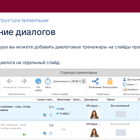
Перейти
Перейдите
труктура презентации
к
к
ние диалогов
концу
началу
баннера
баннера
тура вы можете добавить диалоговые тренажеры на слайды пре
иалога на отдельный слайд: