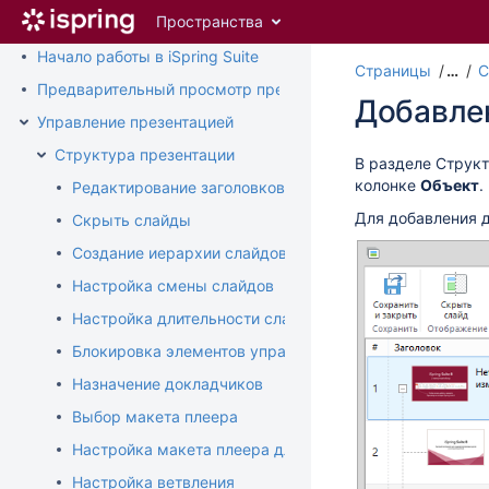
Перейти
Пространства
Установка и активация iSpring Suite
к
главному
Начало работы в iSpring Suite
Страницы
…
С
содержимому
Предварительный просмотр презентации
assistive.skiplink.to.breadcrumbs
Добавле
assistive.skiplink.to.header.menu
Управление презентацией
assistive.skiplink.to.action.menu
Структура презентации
assistive.skiplink.to.quick.search
В разделе Струк
колонке
Объект
.
Редактирование заголовков слайдов
Для добавления д
Скрыть слайды
Создание иерархии слайдов
Настройка смены слайдов
Настройка длительности слайда
Блокировка элементов управления
Назначение докладчиков
Выбор макета плеера
Настройка макета плеера для видеолекций
Настройка ветвления