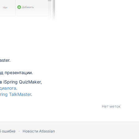
ster.
д презентации.
 iSpring QuizMaker,
диалога
.
ing TalkMaster
.
Нет меток
б ошибке
Новости Atlassian