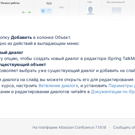
нопку
Добавить
в колонке Объект.
дно из действий в выпадающем меню:
вый диалог
у опцию, чтобы создать новый диалог в редакторе iSpring TalkMa
существующий объект
позволяет выбрать уже существующий диалог и добавить на слай
 диалога на слайд вы можете открыть его для редактирования в
з курса, настроить
Ветвление диалога
, и установить
Параметры 
ании и редактировании диалогов читайте в
Документации по iSpr
На платформе
Atlassian Confluence
7.19.18
Сообщить о