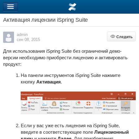
Активация лицензии iSpring Suite
admin
Следить
Следить
сен 08, 2015
Для использования
iSpring Suite
без ограничений демо-
версии необходимо приобрести лицензию и активировать
продукт:
На панели инструментов iSpring Suite нажмите
кнопку
Активация
.
Если у вас уже есть лицензия на
iSpring Suite
,
введите в соответствующее поле
Лицензионный
ключ
и нажмите
Далее
. Для приобретения