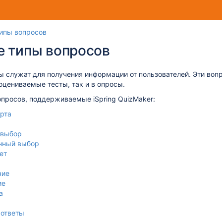
Перейти
Перейдите
ипы вопросов
к
к
е типы вопросов
концу
началу
баннера
баннера
 служат для получения информации от пользователей. Эти воп
оцениваемые тесты, так и в опросы.
просов, поддерживаемые iSpring QuizMaker:
рта
 выбор
нный выбор
ет
ние
ие
а
ответы