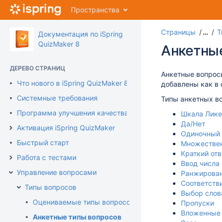
Перейти
Пространства
к
главному
Страницы
…
Т
содержимому
Документация по iSpring
assistive.skiplink.to.breadcrumbs
QuizMaker 8
Анкетны
assistive.skiplink.to.header.menu
assistive.skiplink.to.action.menu
ДЕРЕВО СТРАНИЦ
assistive.skiplink.to.quick.search
Анкетные вопросы
Что нового в iSpring QuizMaker 8
добавлены как в 
Системные требования
Типы анкетных во
Программа улучшения качества продукта
Шкала Лике
Да/Нет
Активация iSpring QuizMaker
Одиночный
Быстрый старт
Множестве
Краткий отв
Работа с тестами
Ввод числа
Управление вопросами
Ранжирова
Соответств
Типы вопросов
Выбор слов
Оцениваемые типы вопросов
Пропуски
Вложенные 
Анкетные типы вопросов