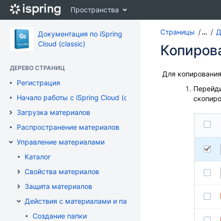
Перейти
Пространства
к
главному
Страницы
…
Д
содержимому
Документация по iSpring
assistive.skiplink.to.breadcrumbs
Cloud (classic)
Копиров
assistive.skiplink.to.header.menu
assistive.skiplink.to.action.menu
ДЕРЕВО СТРАНИЦ
assistive.skiplink.to.quick.search
Для копирования
Регистрация
Перейди
Начало работы с iSpring Cloud (classic)
скопиро
Загрузка материалов
Распространение материалов
Управление материалами
Каталог
Свойства материалов
Защита материалов
Действия с материалами и папками
Создание папки