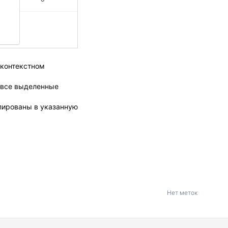
 контекстном
ь все выделенные
пированы в указанную
Нет меток