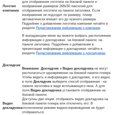
для отображения логотипа на боковой панели и
Логотип
изображение размером 268x50 пикселей для
компании
отображения логотипа на панели заголовка. Если
изображение не подходит по размеру, плеер
автоматически впишет его до нужного размера.
Подробнее о добавлении логотипа компании читайте в
разделе
Редактирование информации о компании
.
В выпадающем меню вы можете выбрать расположение
информации о докладчиках: на боковой панели, на
панели заголовка. Подробнее о добавлении в
презентацию информации о докладчиках читайте в
разделе
Редактирование информации о докладчиках
.
Докладчик
Внимание
:
Докладчик
и
Видео докладчика
не могут
располагаться одновременно на боковой панели плеера.
Чтобы видеть и информацию о докладчике, и его видео,
в поле
Докладчик
выберите способ отображения - на
панели заголовка в виде всплывающего окна. А для
поля
Видео докладчика
установите отображение на
боковой панели.
Доступны две опции: отображать видео докладчика на
Видео
боковой панели плеера или отключить его. В
докладчика
отключенном режиме видеосопровождение не будет
отображаться.