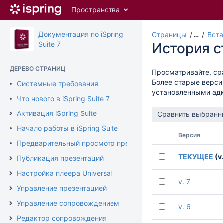
Перейти
Пространства
к
главному
содержимому
Документация по iSpring
Страницы
…
Вста
assistive.skiplink.to.breadcrumbs
Suite 7
История 
assistive.skiplink.to.header.menu
assistive.skiplink.to.action.menu
ДЕРЕВО СТРАНИЦ
Просматривайте, ср
assistive.skiplink.to.quick.search
Более старые верси
Системные требования
установленными ад
Что нового в iSpring Suite 7
Активация iSpring Suite
Начало работы в iSpring Suite
Версия
Предварительный просмотр презентации
ТЕКУЩЕЕ
(v.
Публикация презентаций
Настройка плеера Universal
v. 7
Управление презентацией
Управление сопровождением
v. 6
Редактор сопровождения