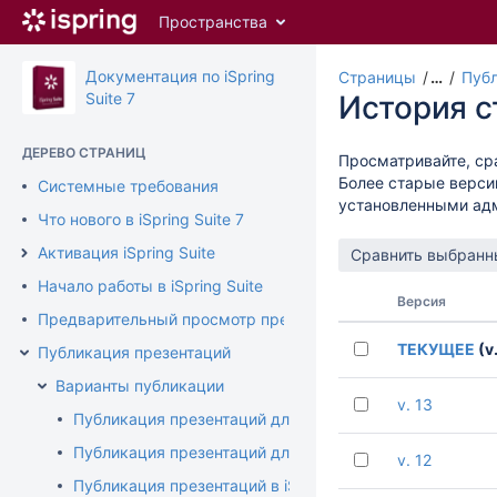
Перейти
Пространства
к
главному
содержимому
Документация по iSpring
Страницы
…
Публ
assistive.skiplink.to.breadcrumbs
Suite 7
История 
assistive.skiplink.to.header.menu
assistive.skiplink.to.action.menu
ДЕРЕВО СТРАНИЦ
Просматривайте, ср
assistive.skiplink.to.quick.search
Более старые верси
Системные требования
установленными ад
Что нового в iSpring Suite 7
Активация iSpring Suite
Начало работы в iSpring Suite
Версия
Предварительный просмотр презентации
ТЕКУЩЕЕ
(v.
Публикация презентаций
Варианты публикации
v. 13
Публикация презентаций для Web
Публикация презентаций для CD
v. 12
Публикация презентаций в iSpring Cloud