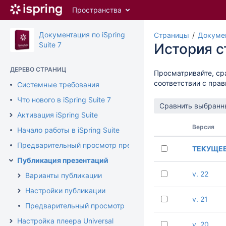
Перейти
Пространства
к
главному
содержимому
Документация по iSpring
Страницы
Докумен
assistive.skiplink.to.breadcrumbs
Suite 7
История 
assistive.skiplink.to.header.menu
assistive.skiplink.to.action.menu
ДЕРЕВО СТРАНИЦ
Просматривайте, ср
assistive.skiplink.to.quick.search
соответствии с пра
Системные требования
Что нового в iSpring Suite 7
Активация iSpring Suite
Версия
Начало работы в iSpring Suite
Предварительный просмотр презентации
ТЕКУЩЕ
Публикация презентаций
v. 22
Варианты публикации
Настройки публикации
v. 21
Предварительный просмотр
Настройка плеера Universal
v. 20