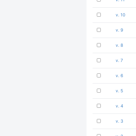
v. 10
v. 9
v. 8
v. 7
v. 6
v. 5
v. 4
v. 3