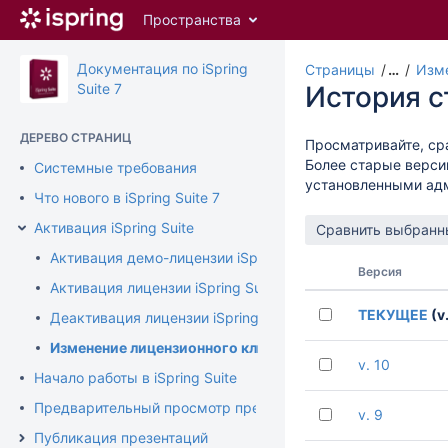
Перейти
Пространства
к
главному
содержимому
Документация по iSpring
Страницы
…
Изме
assistive.skiplink.to.breadcrumbs
Suite 7
История 
assistive.skiplink.to.header.menu
assistive.skiplink.to.action.menu
ДЕРЕВО СТРАНИЦ
Просматривайте, ср
assistive.skiplink.to.quick.search
Более старые верси
Системные требования
установленными ад
Что нового в iSpring Suite 7
Активация iSpring Suite
Активация демо-лицензии iSpring Suite
Версия
Активация лицензии iSpring Suite
ТЕКУЩЕЕ
(v.
Деактивация лицензии iSpring Suite
Изменение лицензионного ключа или регистрационных
v. 10
Начало работы в iSpring Suite
Предварительный просмотр презентации
v. 9
Публикация презентаций