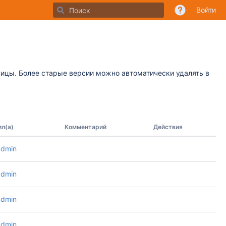
Войти
ницы. Более старые версии можно автоматически удалять в
л(а)
Комментарий
Действия
admin
admin
admin
admin