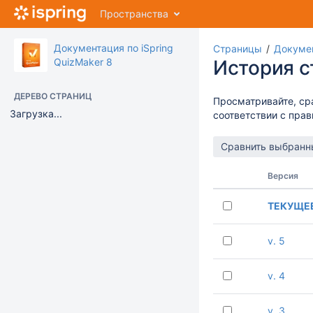
Перейти
Пространства
к
главному
содержимому
Документация по iSpring
Страницы
Докумен
assistive.skiplink.to.breadcrumbs
QuizMaker 8
История 
assistive.skiplink.to.header.menu
assistive.skiplink.to.action.menu
ДЕРЕВО СТРАНИЦ
Просматривайте, ср
assistive.skiplink.to.quick.search
Загрузка...
соответствии с пра
Версия
ТЕКУЩЕ
v. 5
v. 4
v. 3