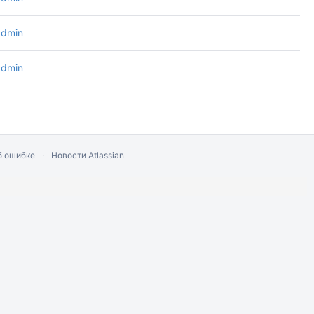
admin
admin
б ошибке
Новости Atlassian