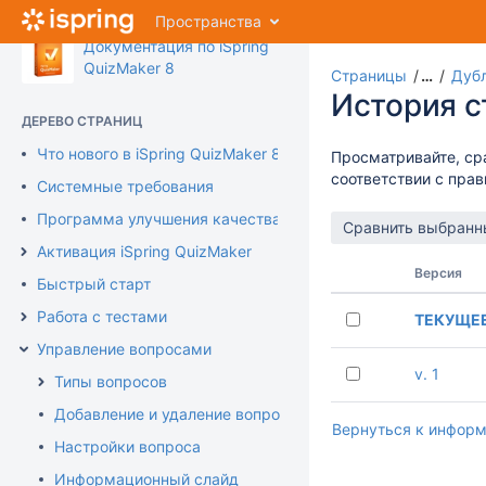
Перейти
Пространства
к
Документация по iSpring
главному
QuizMaker 8
содержимому
Страницы
…
Дуб
assistive.skiplink.to.breadcrumbs
История 
assistive.skiplink.to.header.menu
ДЕРЕВО СТРАНИЦ
assistive.skiplink.to.action.menu
Что нового в iSpring QuizMaker 8
Просматривайте, ср
assistive.skiplink.to.quick.search
соответствии с пра
Системные требования
Программа улучшения качества продукта
Активация iSpring QuizMaker
Версия
Быстрый старт
Работа с тестами
ТЕКУЩЕ
Управление вопросами
v. 1
Типы вопросов
Добавление и удаление вопросов
Вернуться к информ
Настройки вопроса
Информационный слайд