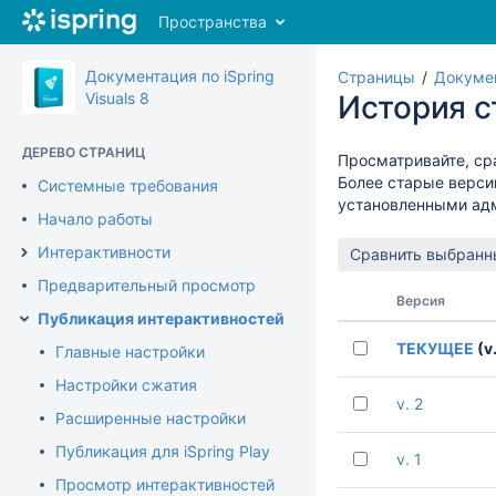
Перейти
Пространства
к
главному
содержимому
Документация по iSpring
Страницы
Докумен
assistive.skiplink.to.breadcrumbs
Visuals 8
История 
assistive.skiplink.to.header.menu
assistive.skiplink.to.action.menu
ДЕРЕВО СТРАНИЦ
Просматривайте, ср
assistive.skiplink.to.quick.search
Более старые верси
Системные требования
установленными ад
Начало работы
Интерактивности
Предварительный просмотр
Версия
Публикация интерактивностей
ТЕКУЩЕЕ
(v.
Главные настройки
Настройки сжатия
v. 2
Расширенные настройки
Публикация для iSpring Play
v. 1
Просмотр интерактивностей