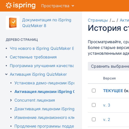
Перейти
Пространства
к
главному
содержимому
Документация по iSpring
Страницы
…
Акти
assistive.skiplink.to.breadcrumbs
QuizMaker 8
История 
assistive.skiplink.to.header.menu
assistive.skiplink.to.action.menu
ДЕРЕВО СТРАНИЦ
Просматривайте, ср
assistive.skiplink.to.quick.search
Более старые верси
Что нового в iSpring QuizMaker 8
установленными ад
Системные требования
Программа улучшения качества продукта
Активация iSpring QuizMaker
Версия
Установка демо-лицензии iSpring QuizMaker
ТЕКУЩЕЕ
(v.
Активация лицензии iSpring QuizMaker
Concurrent лицензия
v. 3
Деактивация лицензии iSpring QuizMaker
Изменение лицензионного ключа или регистрационных 
v. 2
Продление программы поддержки