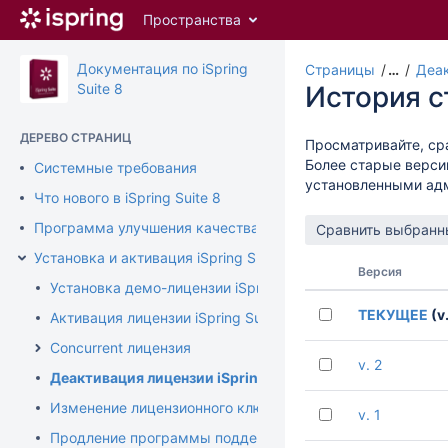
Перейти
Пространства
к
главному
содержимому
Документация по iSpring
Страницы
…
Деак
assistive.skiplink.to.breadcrumbs
Suite 8
История 
assistive.skiplink.to.header.menu
assistive.skiplink.to.action.menu
ДЕРЕВО СТРАНИЦ
Просматривайте, ср
assistive.skiplink.to.quick.search
Более старые верси
Системные требования
установленными ад
Что нового в iSpring Suite 8
Программа улучшения качества продукта
Установка и активация iSpring Suite
Версия
Установка демо-лицензии iSpring Suite
ТЕКУЩЕЕ
(v.
Активация лицензии iSpring Suite
Concurrent лицензия
v. 2
Деактивация лицензии iSpring Suite
Изменение лицензионного ключа или регистрационных 
v. 1
Продление программы поддержки