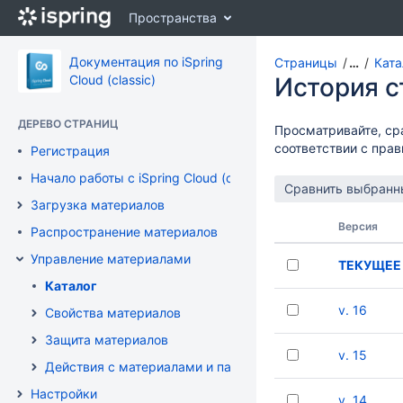
Перейти
Пространства
к
главному
содержимому
Документация по iSpring
Страницы
…
Ката
assistive.skiplink.to.breadcrumbs
Cloud (classic)
История 
assistive.skiplink.to.header.menu
assistive.skiplink.to.action.menu
ДЕРЕВО СТРАНИЦ
Просматривайте, ср
assistive.skiplink.to.quick.search
соответствии с пра
Регистрация
Начало работы с iSpring Cloud (classic)
Загрузка материалов
Версия
Распространение материалов
Управление материалами
ТЕКУЩЕЕ
Каталог
v. 16
Свойства материалов
Защита материалов
v. 15
Действия с материалами и папками
Настройки
v. 14