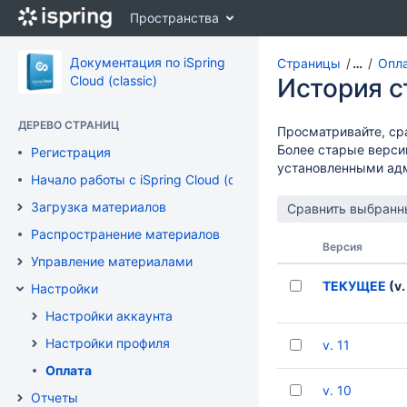
Перейти
Пространства
к
главному
содержимому
Документация по iSpring
Страницы
…
Опл
assistive.skiplink.to.breadcrumbs
Cloud (classic)
История 
assistive.skiplink.to.header.menu
assistive.skiplink.to.action.menu
ДЕРЕВО СТРАНИЦ
Просматривайте, ср
assistive.skiplink.to.quick.search
Более старые верси
Регистрация
установленными ад
Начало работы с iSpring Cloud (classic)
Загрузка материалов
Распространение материалов
Версия
Управление материалами
ТЕКУЩЕЕ
(v.
Настройки
Настройки аккаунта
Настройки профиля
v. 11
Оплата
v. 10
Отчеты