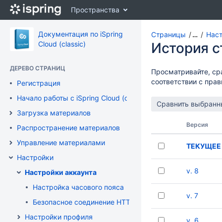
Перейти
Пространства
к
главному
содержимому
Документация по iSpring
Страницы
…
Наст
assistive.skiplink.to.breadcrumbs
Cloud (classic)
История 
assistive.skiplink.to.header.menu
assistive.skiplink.to.action.menu
ДЕРЕВО СТРАНИЦ
Просматривайте, ср
assistive.skiplink.to.quick.search
соответствии с пра
Регистрация
Начало работы с iSpring Cloud (classic)
Загрузка материалов
Версия
Распространение материалов
Управление материалами
ТЕКУЩЕЕ
Настройки
v. 8
Настройки аккаунта
Настройка часового пояса
v. 7
Безопасное соединение HTTPS
Настройки профиля
v. 6