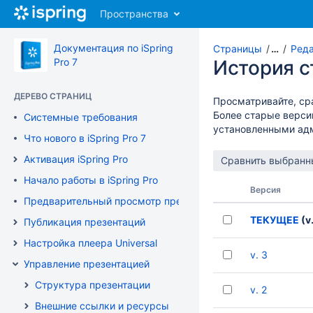
Перейти
Пространства
к
главному
содержимому
Документация по iSpring
Страницы
…
Реда
assistive.skiplink.to.breadcrumbs
Pro 7
История 
assistive.skiplink.to.header.menu
assistive.skiplink.to.action.menu
ДЕРЕВО СТРАНИЦ
Просматривайте, ср
assistive.skiplink.to.quick.search
Более старые верси
Системные требования
установленными ад
Что нового в iSpring Pro 7
Активация iSpring Pro
Начало работы в iSpring Pro
Версия
Предварительный просмотр презентации
ТЕКУЩЕЕ
(v.
Публикация презентаций
Настройка плеера Universal
v. 3
Управление презентацией
Структура презентации
v. 2
Внешние ссылки и ресурсы