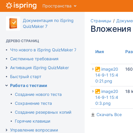
Перейти
Пространства
к
главному
содержимому
Документация по iSpring
Страницы
Докумен
assistive.skiplink.to.breadcrumbs
QuizMaker 7
Вложения
assistive.skiplink.to.header.menu
assistive.skiplink.to.action.menu
ДЕРЕВО СТРАНИЦ
assistive.skiplink.to.quick.search
Что нового в iSpring QuizMaker 7
Имя
Раз
Системные требования
Активация iSpring QuizMaker
image20
160
14-9-1 15:4
Быстрый старт
0:21.png
Работа с тестами
image20
18 
Создание нового теста
14-9-1 15:4
Сохранение теста
0:3.png
Создание резервных копий
Скачать Все
Горячие клавиши
Управление вопросами