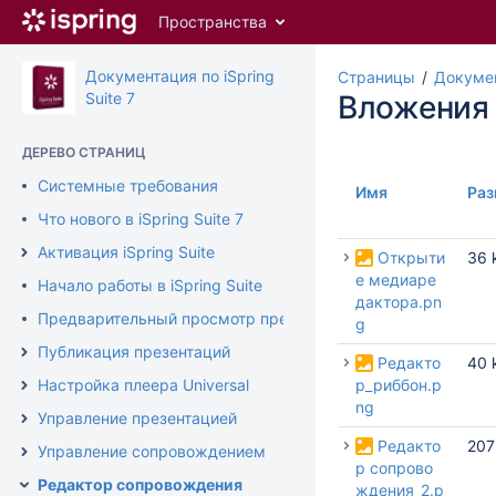
Перейти
Пространства
к
главному
содержимому
Документация по iSpring
Страницы
Докумен
assistive.skiplink.to.breadcrumbs
Suite 7
Вложения
assistive.skiplink.to.header.menu
assistive.skiplink.to.action.menu
ДЕРЕВО СТРАНИЦ
assistive.skiplink.to.quick.search
Системные требования
Имя
Раз
Что нового в iSpring Suite 7
Активация iSpring Suite
Открыти
36 
е медиаре
Начало работы в iSpring Suite
дактора.pn
Предварительный просмотр презентации
g
Публикация презентаций
Редакто
40 
Настройка плеера Universal
р_риббон.p
ng
Управление презентацией
Редакто
207
Управление сопровождением
р сопрово
Редактор сопровождения
ждения_2.p