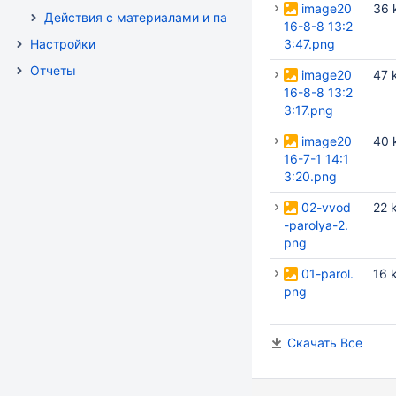
image20
36 
Действия с материалами и папками
16-8-8 13:2
Настройки
3:47.png
Отчеты
image20
47 
16-8-8 13:2
3:17.png
image20
40 
16-7-1 14:1
3:20.png
02-vvod
22 
-parolya-2.
png
01-parol.
16 
png
Скачать Все