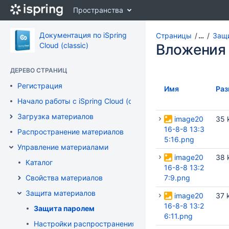
Перейти
Пространства
к
главному
содержимому
Документация по iSpring
Страницы
…
Защ
assistive.skiplink.to.breadcrumbs
Cloud (classic)
Вложения
assistive.skiplink.to.header.menu
assistive.skiplink.to.action.menu
ДЕРЕВО СТРАНИЦ
assistive.skiplink.to.quick.search
Регистрация
Имя
Раз
Начало работы с iSpring Cloud (classic)
Загрузка материалов
image20
35 
16-8-8 13:3
Распространение материалов
5:16.png
Управление материалами
image20
38 
Каталог
16-8-8 13:2
Свойства материалов
7:9.png
Защита материалов
image20
37 
16-8-8 13:2
Защита паролем
6:11.png
Настройки распространения и скачивания