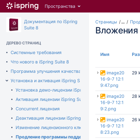
Перейти
Пространства
к
главному
содержимому
Документация по iSpring
Страницы
…
Про
assistive.skiplink.to.breadcrumbs
Suite 8
Вложения
assistive.skiplink.to.header.menu
assistive.skiplink.to.action.menu
ДЕРЕВО СТРАНИЦ
assistive.skiplink.to.quick.search
Системные требования
Имя
Раз
Что нового в iSpring Suite 8
Программа улучшения качества продукта
image20
29 
16-9-7 12:1
Установка и активация iSpring Suite
9:47.png
Установка демо-лицензии iSpring Suite
image20
28 
Активация лицензии iSpring Suite
16-9-7 12:1
Concurrent лицензия
9:2.png
Деактивация лицензии iSpring Suite
image20
26 
16-9-7 12:1
Изменение лицензионного ключа или регистрационных 
8:23.png
Продление программы поддержки