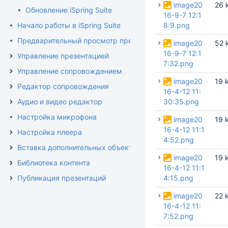
image20
26 
Обновление iSpring Suite
16-9-7 12:1
Начало работы в iSpring Suite
8:9.png
Предварительный просмотр презентации
image20
52 
16-9-7 12:1
Управление презентацией
7:32.png
Управление сопровождением
image20
19 
Редактор сопровождения
16-4-12 11:
Аудио и видео редактор
30:35.png
Настройка микрофона
image20
19 
16-4-12 11:1
Настройка плеера
4:52.png
Вставка дополнительных объектов
image20
19 
Библиотека контента
16-4-12 11:1
Публикация презентаций
4:15.png
image20
22 
16-4-12 11:
7:52.png