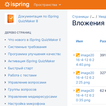
Перейти
Пространства
к
главному
содержимому
Документация по iSpring
Страницы
…
Увед
assistive.skiplink.to.breadcrumbs
QuizMaker 8
Вложения
assistive.skiplink.to.header.menu
assistive.skiplink.to.action.menu
ДЕРЕВО СТРАНИЦ
assistive.skiplink.to.quick.search
Что нового в iSpring QuizMaker 8
Имя
Раз
Системные требования
Программа улучшения качества продукта
image20
391
16-4-12 6:2
Активация iSpring QuizMaker
4:40.png
Быстрый старт
image20
327
Работа с тестами
16-4-12 6:2
Управление вопросами
2:25.png
Группы вопросов
image20
62 
16-4-12 6:2
Управление медиаресурсами
0:35.png
Настройка микрофона