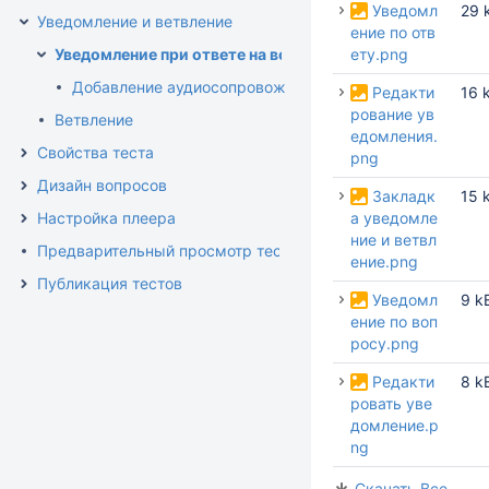
Уведомл
29 
Уведомление и ветвление
ение по отв
Уведомление при ответе на вопрос
ету.png
Добавление аудиосопровождения к уведомлениям
Редакти
16 
рование ув
Ветвление
едомления.
Свойства теста
png
Дизайн вопросов
Закладк
15 
Настройка плеера
а уведомле
ние и ветвл
Предварительный просмотр теста
ение.png
Публикация тестов
Уведомл
9 k
ение по воп
росу.png
Редакти
8 k
ровать уве
домление.p
ng
Скачать Все