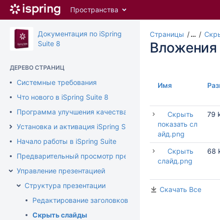
Перейти
Пространства
к
главному
содержимому
Документация по iSpring
Страницы
…
Скр
assistive.skiplink.to.breadcrumbs
Suite 8
Вложения
assistive.skiplink.to.header.menu
assistive.skiplink.to.action.menu
ДЕРЕВО СТРАНИЦ
assistive.skiplink.to.quick.search
Системные требования
Имя
Раз
Что нового в iSpring Suite 8
Программа улучшения качества продукта
Скрыть
79 
показать сл
Установка и активация iSpring Suite
айд.png
Начало работы в iSpring Suite
Скрыть
68 
Предварительный просмотр презентации
слайд.png
Управление презентацией
Структура презентации
Скачать Все
Редактирование заголовков слайдов
Скрыть слайды