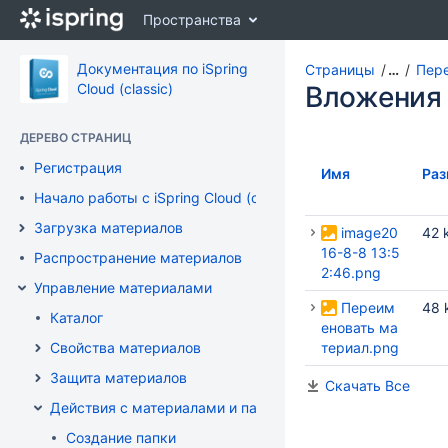
Перейти
Пространства
к
главному
содержимому
Документация по iSpring
Страницы
…
Пер
assistive.skiplink.to.breadcrumbs
Cloud (classic)
Вложения
assistive.skiplink.to.header.menu
assistive.skiplink.to.action.menu
ДЕРЕВО СТРАНИЦ
assistive.skiplink.to.quick.search
Регистрация
Имя
Раз
Начало работы с iSpring Cloud (classic)
Загрузка материалов
image20
42 
16-8-8 13:5
Распространение материалов
2:46.png
Управление материалами
Переим
48 
Каталог
еновать ма
Свойства материалов
териал.png
Защита материалов
Скачать Все
Действия с материалами и папками
Создание папки