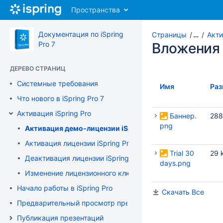
Перейти
Пространства
к
главному
содержимому
Документация по iSpring
Страницы
…
Акти
assistive.skiplink.to.breadcrumbs
Pro 7
Вложения
assistive.skiplink.to.header.menu
assistive.skiplink.to.action.menu
ДЕРЕВО СТРАНИЦ
assistive.skiplink.to.quick.search
Системные требования
Имя
Раз
Что нового в iSpring Pro 7
Активация iSpring Pro
Баннер.
288
png
Активация демо-лицензии iSpring Pro
Активация лицензии iSpring Pro
Trial 30
29 
Деактивация лицензии iSpring Pro
days.png
Изменение лицензионного ключа или регистрационных 
Начало работы в iSpring Pro
Скачать Все
Предварительный просмотр презентации
Публикация презентаций