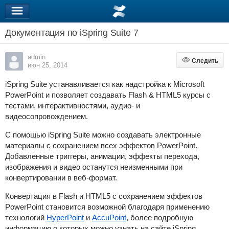
Документация по iSpring Suite 7
admin
Следить
Следить
июн 25, 2014
iSpring Suite
устанавливается как надстройка к Microsoft
PowerPoint и позволяет создавать Flash & HTML5 курсы с
тестами, интерактивностями, аудио- и
видеосопровождением.
С помощью
iSpring Suite
можно создавать электронные
материалы с сохранением всех эффектов PowerPoint.
Добавленные триггеры, анимации, эффекты перехода,
изображения и видео останутся неизменными при
конвертировании в веб-формат.
Конвертация в
Flash и HTML5
с сохранением эффектов
PowerPoint становится возможной благодаря применению
технологий
HyperPoint
и
AccuPoint
, более подробную
информацию о которых можно узнать на сайте iSpring.